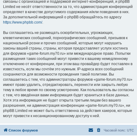
связаны с организацией и поддержкой интернет-конференций, и phpBB
Limited не несёт ответственности за то, что администрация конференций
определяет в качестве допустимого содержания и/или поведения в них.
За дополнительной информацией о phpBB обращайтесь по адресу
https://www.phpbb.com/
.
Вы соглашаетесь не размещать оскорбительных, угрожающих,
клеветнических сообщений, порнографических сообщений, призывов к
национальной розни и прочих сообщений, которые могут нарушить
законы вашей страны, страны, которая предоставляет услуги хостинга
для форумов «game-forum.my70.ru» или международное право. Попытки
размещения таких сообщений могут привести к вашему немедленному
отключению от конференции, при этом ваш провайдер будет поставлен в
известность, если мы сочтём это нужным. IP-адреса всех сообщений
сохраняются для возможности проведения такой политики. Вы
соглашаетесь с тем, что администраторы форумов «game-forum.my70.ru»
имеют право удалить, отредактировать, перенести или закрыть любую
тему в любое время по своему усмотрению. Как пользователь вы согласны
с тем, что введённая вами информация будет храниться в базе данных.
Хотя эта информация не будет открыта третьим лицам без вашего
разрешения, ни администрация конференции «game-forum.my70.ru», ни
phpBB Limited не может быть ответственна за действия хакеров, которые
могут привести к несанкционированному доступу к ней.
Список форумов
Часовой пояс:
UTC