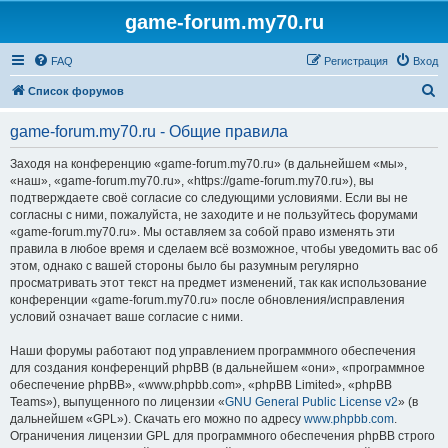
game-forum.my70.ru
FAQ
Регистрация
Вход
П
Список форумов
о
game-forum.my70.ru - Общие правила
и
с
Заходя на конференцию «game-forum.my70.ru» (в дальнейшем «мы»,
«наш», «game-forum.my70.ru», «https://game-forum.my70.ru»), вы
к
подтверждаете своё согласие со следующими условиями. Если вы не
согласны с ними, пожалуйста, не заходите и не пользуйтесь форумами
«game-forum.my70.ru». Мы оставляем за собой право изменять эти
правила в любое время и сделаем всё возможное, чтобы уведомить вас об
этом, однако с вашей стороны было бы разумным регулярно
просматривать этот текст на предмет изменений, так как использование
конференции «game-forum.my70.ru» после обновления/исправления
условий означает ваше согласие с ними.
Наши форумы работают под управлением программного обеспечения
для создания конференций phpBB (в дальнейшем «они», «программное
обеспечение phpBB», «www.phpbb.com», «phpBB Limited», «phpBB
Teams»), выпущенного по лицензии «
GNU General Public License v2
» (в
дальнейшем «GPL»). Скачать его можно по адресу
www.phpbb.com
.
Ограничения лицензии GPL для программного обеспечения phpBB строго