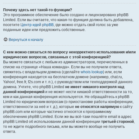
Почему здесь нет такой-то функции?
Это программное обеспечение было создано и лицензировано phpBB
Limited. Если вы считаете, что какая-то функция должна быть добавлена,
посетите
Центр идей phpBB
, где можно отдать свой голос за уже
поданные идеи или предложить собственные.
Вернуться к началу
С кем можно связаться по вопросу некорректного использования и/или
юридических вопросов, связанных с этой конференцией?
Вы можете связаться с любым из администраторов, перечисленных в
списке на странице «Наша команда». Если вы не получили ответа,
свяжитесь с владельцем домена (сделайте
whois lookup
) или, если
конференция находится на бесплатном домене (например, chat.ru,
Yahoo!, free.fr, f2s.com и т. п.), с руководством или техподдержкой данного
домена. Учтите, что phpBB Limited
не имеет никакого контроля над
данной конференцией
и не может нести никакой ответственности за то,
кем и как данная конференция используется. Не обращайтесь к phpBB
Limited по юридическим вопросам (о приостановке работы конференции,
ответственности за неё и т. д.), которые
не относятся напрямую
к сайту
phpBB.com или которые частично относятся к программному
обеспечению phpBB Limited. Если же вы всё-таки пошлёте email в адрес
phpBB Limited об использовании данной конференции
третьей стороной
,
то не ждите подробного письма, или вы можете вообще не получить
ответа.